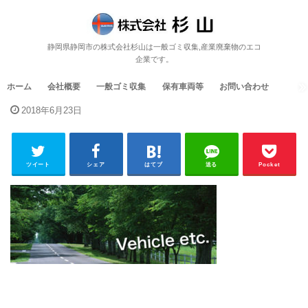
静岡県静岡市の株式会社杉山は一般ゴミ収集,産業廃棄物のエコ
企業です。
ホーム
会社概要
一般ゴミ収集
保有車両等
お問い合わせ
2018年6月23日
ツイート
シェア
はてブ
送る
Pocket