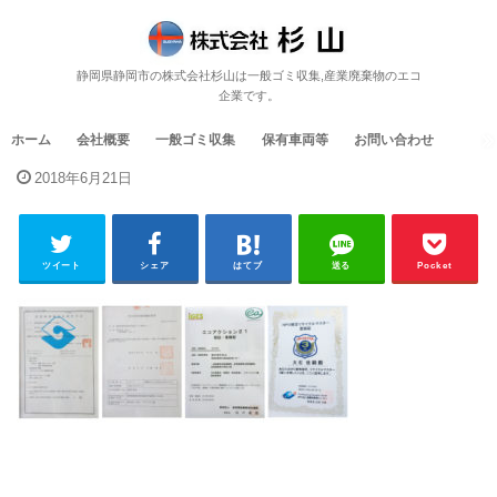
静岡県静岡市の株式会社杉山は一般ゴミ収集,産業廃棄物のエコ
企業です。
ホーム
会社概要
一般ゴミ収集
保有車両等
お問い合わせ
2018年6月21日
ツイート
シェア
はてブ
送る
Pocket