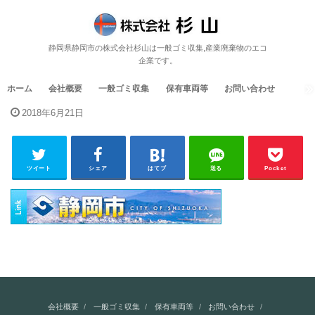
静岡県静岡市の株式会社杉山は一般ゴミ収集,産業廃棄物のエコ
企業です。
ホーム
会社概要
一般ゴミ収集
保有車両等
お問い合わせ
2018年6月21日
ツイート
シェア
はてブ
送る
Pocket
会社概要
一般ゴミ収集
保有車両等
お問い合わせ