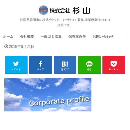
静岡県静岡市の株式会社杉山は一般ゴミ収集,産業廃棄物のエコ
企業です。
ホーム
会社概要
一般ゴミ収集
保有車両等
お問い合わせ
2018年6月21日
ツイート
シェア
はてブ
送る
Pocket