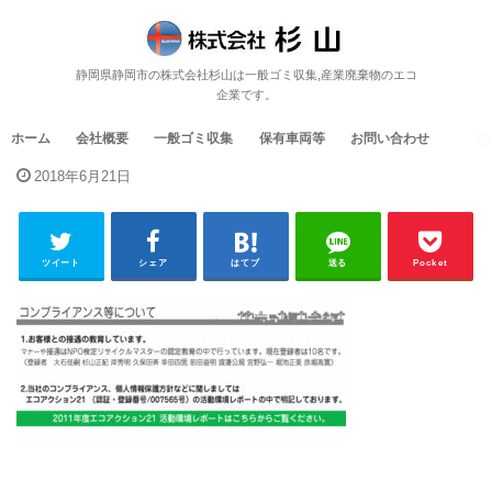
静岡県静岡市の株式会社杉山は一般ゴミ収集,産業廃棄物のエコ
企業です。
ホーム
会社概要
一般ゴミ収集
保有車両等
お問い合わせ
2018年6月21日
ツイート
シェア
はてブ
送る
Pocket